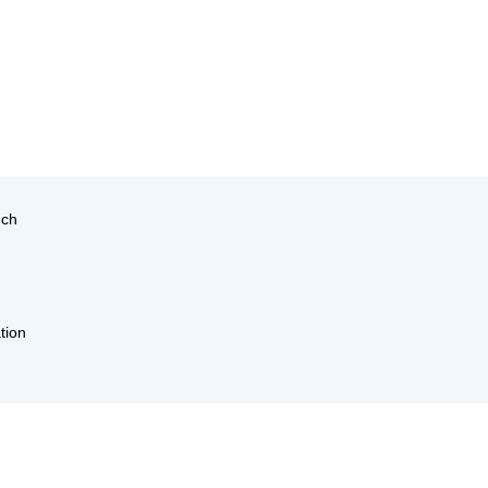
uch
tion