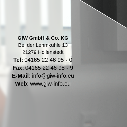
GIW GmbH & Co. KG
Bei der Lehmkuhle 13
21279 Hollenstedt
Tel:
04165 22 46 95 - 0
Fax:
04165 22 46 95 - 9
E-Mail:
info@giw-info.eu
Web:
www.giw-info.eu