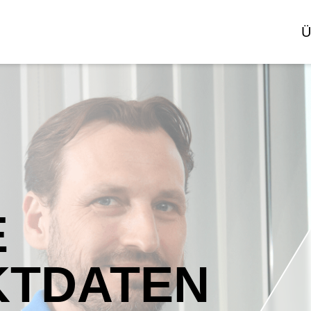
Ü
E
KTDATEN